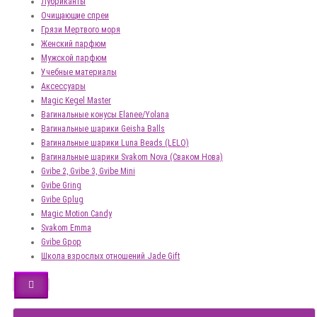
Лубриканты
Очищающие спреи
Грязи Мертвого моря
Женский парфюм
Мужской парфюм
Учебные материалы
Аксессуары
Magic Kegel Master
Вагинальные конусы Elanee/Yolana
Вагинальные шарики Geisha Balls
Вагинальные шарики Luna Beads (LELO)
Вагинальные шарики Svakom Nova (Сваком Нова)
Gvibe 2, Gvibe 3, Gvibe Mini
Gvibe Gring
Gvibe Gplug
Magic Motion Candy
Svakom Emma
Gvibe Gpop
Школа взрослых отношений Jade Gift